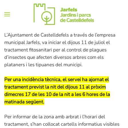
Skip
to
main
L’Ajuntament de Castelldefels a través de l’empresa
content
municipal Jarfels, va iniciar el dijous 11 de juliol el
tractament fitosanitari per al control de plagues
d’insectes que afecten diversos arbres com els
plataners i les tipuanes del municipi.
Per una incidència tècnica, el servei ha ajornat el
tractament previst la nit del dijous 11 al pròxim
dimecres 17 de les 10 de la nit a les 6 hores de la
matinada següent.
Per informar de la zona amb arbrat i l’horari del
tractament, s’han col·locat cartells informatius visibles